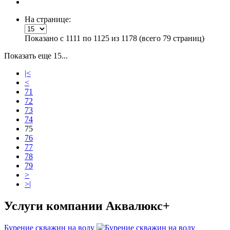
На странице:
Показано с 1111 по 1125 из 1178 (всего 79 страниц)
Показать еще 15...
|<
<
71
72
73
74
75
76
77
78
79
>
>|
Услуги
компании Аквалюкс+
Бурение скважин на воду