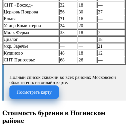
СНТ «Восход»
32
18
—
Церковь Покрова
56
30
27
Ельня
31
16
—
Улица Коминтерна
24
20
—
Милк Ферма
33
18
7
Диалог
—
—
18
мкр. Заречье
—
—
21
Кудиново
48
18
12
СНТ Приозерье
68
26
—
Полный список скважин во всех районах Московской
области есть на онлайн карте.
Посмотреть карту
Стоимость бурения в Ногинском
районе