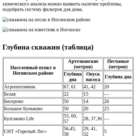
химического анализа можно выявить наличие проблемы,
подобрать систему фильтров для дома.
Глубина скважин (таблица)
Артезианские
Песчаные
(метров)
(метров)
Населенный пункт в
Ногинском районе
Глубина
Опуск
Глубина дна
дна
насоса
Агропитомник
67, 61
41, 42
20
Белая
22
15
—
Бисерово
50
14
26
Большое Буньково
50
20
25
55, 60,
Булгаково Life
28, 37,36
—
57
56,45,
29, 41,
СНТ «Горелый Лес»
5
58
32