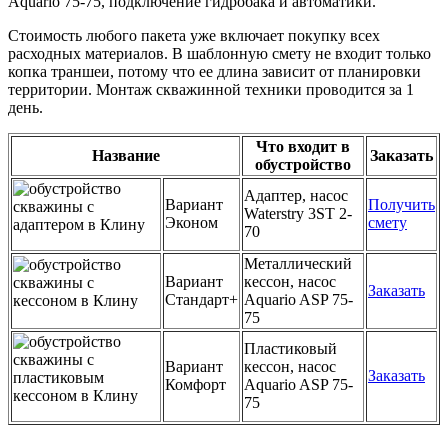
Aquario 75-75, подключение гидробака и автоматики.
Стоимость любого пакета уже включает покупку всех
расходных материалов. В шаблонную смету не входит только
копка траншеи, потому что ее длина зависит от планировки
территории. Монтаж скважинной техники проводится за 1
день.
Что входит в
Название
Заказать
обустройство
Адаптер, насос
Вариант
Получить
Waterstry 3ST 2-
Эконом
смету
70
Металлический
Вариант
кессон, насос
Заказать
Стандарт+
Aquario ASP 75-
75
Пластиковый
Вариант
кессон, насос
Заказать
Комфорт
Aquario ASP 75-
75