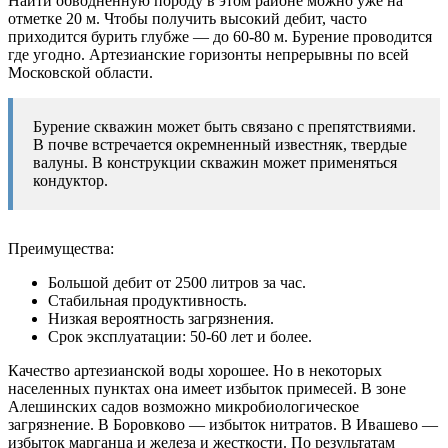
Найти обводненную породу в этом районе можно уже на
отметке 20 м. Чтобы получить высокий дебит, часто
приходится бурить глубже — до 60-80 м. Бурение проводится
где угодно. Артезианские горизонты непрерывны по всей
Московской области.
Бурение скважин может быть связано с препятствиями.
В почве встречается окремненный известняк, твердые
валуны. В конструкции скважин может применяться
кондуктор.
Преимущества:
Большой дебит от 2500 литров за час.
Стабильная продуктивность.
Низкая вероятность загрязнения.
Срок эксплуатации: 50-60 лет и более.
Качество артезианской воды хорошее. Но в некоторых
населенных пунктах она имеет избыток примесей. В зоне
Алешинских садов возможно микробиологическое
загрязнение. В Боровково — избыток нитратов. В Ивашево —
избыток марганца и железа и жесткости. По результатам