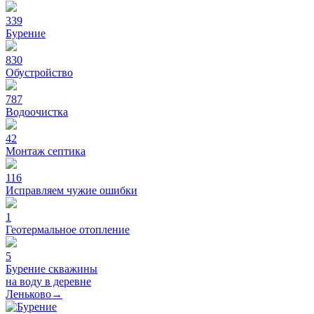
339
Бурение
830
Обустройство
787
Водоочистка
42
Монтаж септика
116
Исправляем чужие ошибки
1
Геотермальное отопление
5
Бурение скважины
на воду в деревне
Леньково→