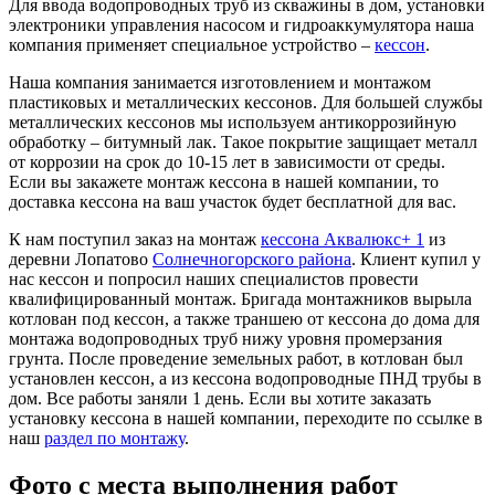
Для ввода водопроводных труб из скважины в дом, установки
электроники управления насосом и гидроаккумулятора наша
компания применяет специальное устройство –
кессон
.
Наша компания занимается изготовлением и монтажом
пластиковых и металлических кессонов. Для большей службы
металлических кессонов мы используем антикоррозийную
обработку – битумный лак. Такое покрытие защищает металл
от коррозии на срок до 10-15 лет в зависимости от среды.
Если вы закажете монтаж кессона в нашей компании, то
доставка кессона на ваш участок будет бесплатной для вас.
К нам поступил заказ на монтаж
кессона Аквалюкс+ 1
из
деревни Лопатово
Солнечногорского района
. Клиент купил у
нас кессон и попросил наших специалистов провести
квалифицированный монтаж. Бригада монтажников вырыла
котлован под кессон, а также траншею от кессона до дома для
монтажа водопроводных труб нижу уровня промерзания
грунта. После проведение земельных работ, в котлован был
установлен кессон, а из кессона водопроводные ПНД трубы в
дом. Все работы заняли 1 день. Если вы хотите заказать
установку кессона в нашей компании, переходите по ссылке в
наш
раздел по монтажу
.
Фото с места выполнения работ