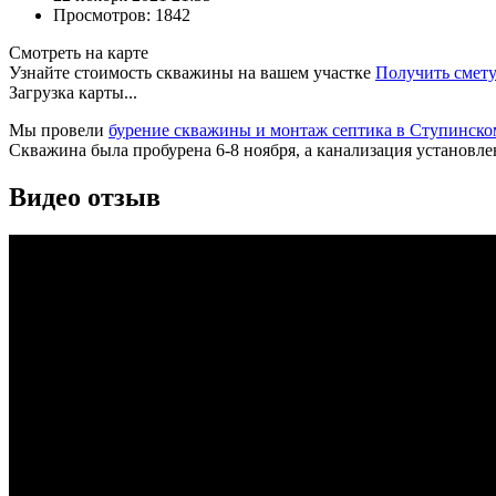
Просмотров: 1842
Смотреть на карте
Узнайте стоимость скважины на вашем участке
Получить смет
Загрузка карты...
Мы провели
бурение скважины и монтаж септика в Ступинско
Скважина была пробурена 6-8 ноября, а канализация установлен
Видео отзыв