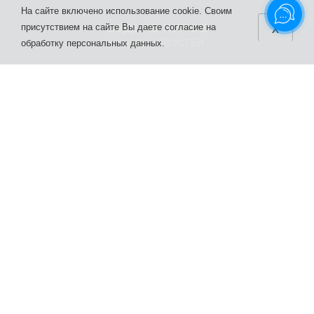
На сайте включено использование cookie. Своим
x
БУДЬТЕ КУРСЕ
присутствием на сайте Вы даете согласие на
НАШИХ НОВОСТЕЙ
обработку персональных данных.
УСЛУГИ
ЦЕНЫ
Скважина под ключ
Цены на МГБУ
Бурение на воду
Артезианская скважина под
ключ
Обустройство
Цены на обустройство
Септик под ключ
Скважина для юридических
Геотермальное отопление