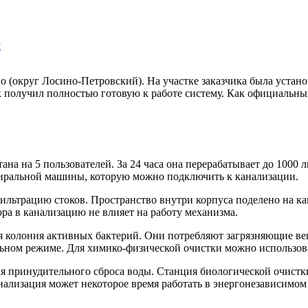
у
 (округ Лосино-Петровский). На участке заказчика была устан
ик получил полностью готовую к работе систему. Как официаль
на на 5 пользователей. За 24 часа она перерабатывает до 1000 
 стиральной машины, которую можно подключить к канализации.
ьтрацию стоков. Пространство внутри корпуса поделено на кам
ра в канализацию не влияет на работу механизма.
ся колония активных бактерий. Они потребляют загрязняющие вещ
льном режиме. Для химико-физической очистки можно использов
я принудительного сброса воды. Станция биологической очистк
нализация может некоторое время работать в энергонезависимом