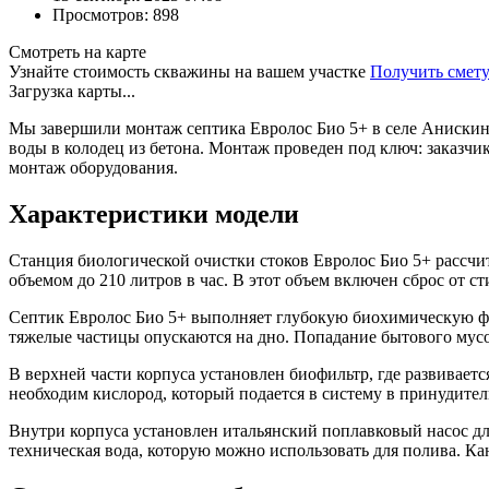
Просмотров: 898
Смотреть на карте
Узнайте стоимость скважины на вашем участке
Получить смет
Загрузка карты...
Мы завершили монтаж септика Евролос Био 5+ в селе Анискино
воды в колодец из бетона. Монтаж проведен под ключ: заказч
монтаж оборудования.
Характеристики модели
Станция биологической очистки стоков Евролос Био 5+ рассчита
объемом до 210 литров в час. В этот объем включен сброс от
Септик Евролос Био 5+ выполняет глубокую биохимическую фил
тяжелые частицы опускаются на дно. Попадание бытового мусо
В верхней части корпуса установлен биофильтр, где развивает
необходим кислород, который подается в систему в принудите
Внутри корпуса установлен итальянский поплавковый насос дл
техническая вода, которую можно использовать для полива. Ка