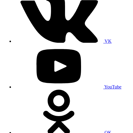
VK
YouTube
ОК