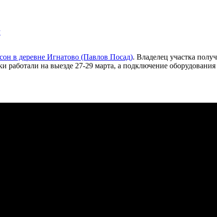
у
он в деревне Игнатово (Павлов Посад)
. Владелец участка полу
и работали на выезде 27-29 марта, а подключение оборудования с