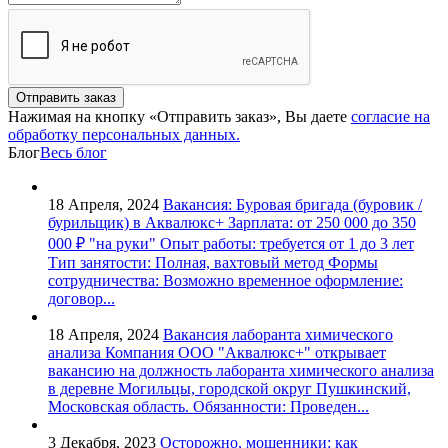
Отправить заказ
Нажимая на кнопку «Отправить заказ», Вы даете
согласие на
обработку персональных данных.
Блог
Весь блог
18 Апреля, 2024
Вакансия: Буровая бригада (буровик /
бурильщик) в Аквалюкс+
Зарплата: от 250 000 до 350
000 ₽ "на руки" Опыт работы: требуется от 1 до 3 лет
Тип занятости: Полная, вахтовый метод Формы
сотрудничества: Возможно временное оформление:
договор...
18 Апреля, 2024
Вакансия лаборанта химического
анализа
Компания ООО "Аквалюкс+" открывает
вакансию на должность лаборанта химического анализа
в деревне Могильцы, городской округ Пушкинский,
Московская область. Обязанности: Проведен...
3 Декабря, 2023
Осторожно, мошенники: как